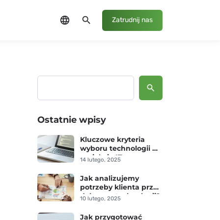
language
search
Zatrudnij nas
Szukaj
Ostatnie wpisy
Kluczowe kryteria
wyboru technologii w
projekcie IT
14 lutego, 2025
Jak analizujemy
potrzeby klienta przed
doborem technologii?
10 lutego, 2025
Jak przygotować