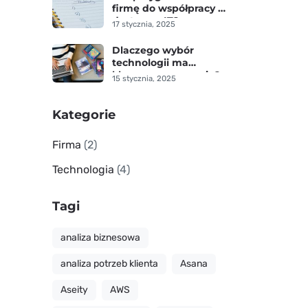
firmę do współpracy z
dostawcą IT?
17 stycznia, 2025
Dlaczego wybór
technologii ma
kluczowe znaczenie?
15 stycznia, 2025
Kategorie
Firma
(2)
Technologia
(4)
Tagi
analiza biznesowa
analiza potrzeb klienta
Asana
Aseity
AWS