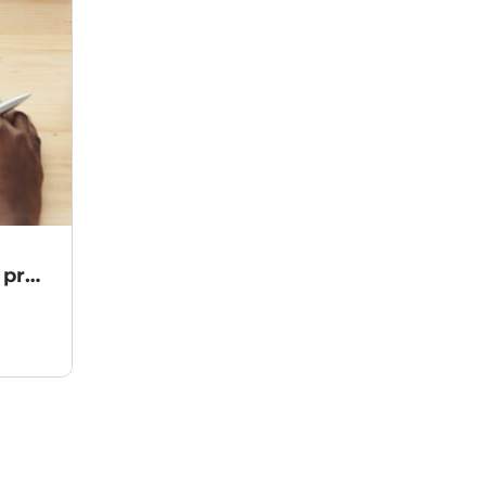
Jak analizujemy potrzeby klienta przed doborem technologii?