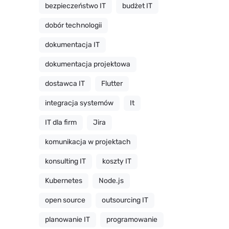
bezpieczeństwo IT
budżet IT
dobór technologii
dokumentacja IT
dokumentacja projektowa
dostawca IT
Flutter
integracja systemów
It
IT dla firm
Jira
komunikacja w projektach
konsulting IT
koszty IT
Kubernetes
Node.js
open source
outsourcing IT
planowanie IT
programowanie