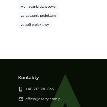
wymagania biznesowe
zarządzanie projektami
zespół projektowy
Kontakty
phone_iphone
+48 713 710 869
mail_outline
office@aseity.com.pl