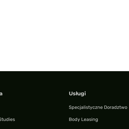
a
Usługi
Specjalistyczne Doradztwo
Studies
Body Leasing