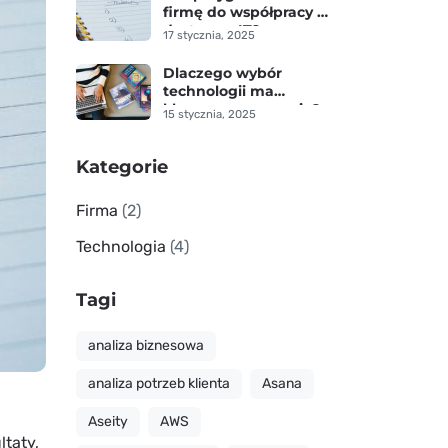
firmę do współpracy z
dostawcą IT?
17 stycznia, 2025
Dlaczego wybór
technologii ma
kluczowe znaczenie?
15 stycznia, 2025
Kategorie
Firma
(2)
Technologia
(4)
Tagi
analiza biznesowa
analiza potrzeb klienta
Asana
Aseity
AWS
ltaty,