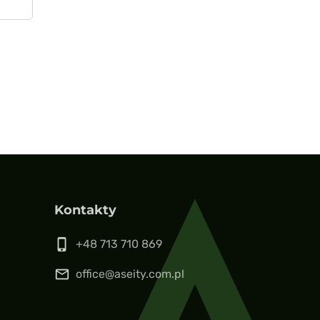
Kontakty
phone_iphone
+48 713 710 869
mail_outline
office@aseity.com.pl