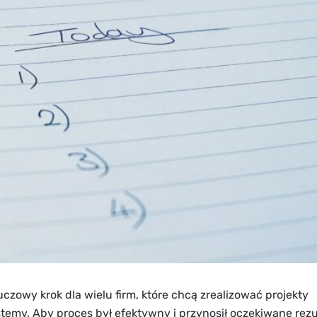
czowy krok dla wielu firm, które chcą zrealizować projekty
emy. Aby proces był efektywny i przynosił oczekiwane rezu