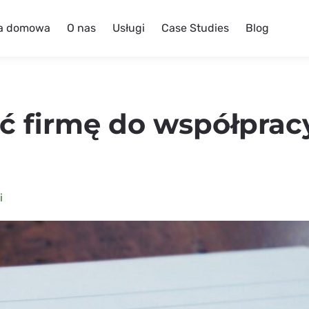
a domowa
O nas
Usługi
Case Studies
Blog
ć firmę do współprac
i