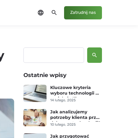
language
search
Zatrudnij nas
y
Szukaj
Ostatnie wpisy
Kluczowe kryteria
wyboru technologii w
projekcie IT
14 lutego, 2025
Jak analizujemy
potrzeby klienta przed
doborem technologii?
10 lutego, 2025
Jak przygotować