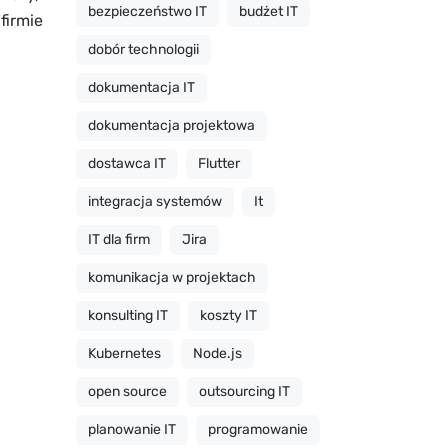
bezpieczeństwo IT
budżet IT
firmie
dobór technologii
dokumentacja IT
dokumentacja projektowa
dostawca IT
Flutter
integracja systemów
It
IT dla firm
Jira
komunikacja w projektach
konsulting IT
koszty IT
Kubernetes
Node.js
open source
outsourcing IT
planowanie IT
programowanie