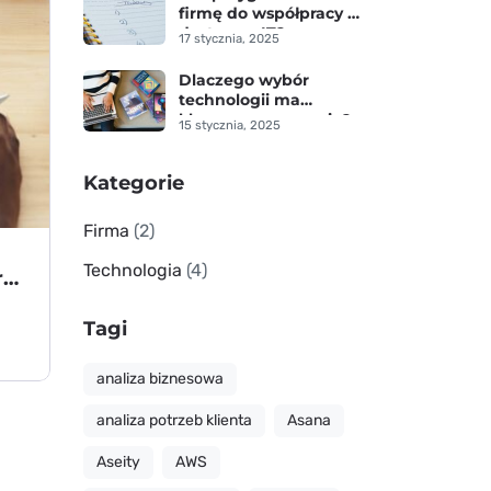
firmę do współpracy z
dostawcą IT?
17 stycznia, 2025
Dlaczego wybór
technologii ma
kluczowe znaczenie?
15 stycznia, 2025
Kategorie
Firma
(2)
Technologia
(4)
Jak analizujemy potrzeby klienta przed doborem technologii?
Tagi
analiza biznesowa
analiza potrzeb klienta
Asana
Aseity
AWS