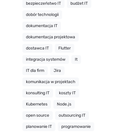
bezpieczeństwo IT
budżet IT
dobór technologii
dokumentacja IT
dokumentacja projektowa
dostawca IT
Flutter
integracja systemów
It
IT dla firm
Jira
komunikacja w projektach
konsulting IT
koszty IT
Kubernetes
Node.js
open source
outsourcing IT
planowanie IT
programowanie