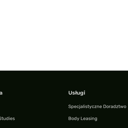
a
Usługi
Specjalistyczne Doradztwo
Studies
Body Leasing