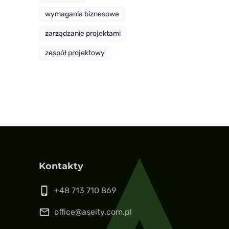
wymagania biznesowe
zarządzanie projektami
zespół projektowy
Kontakty
phone_iphone
+48 713 710 869
mail_outline
office@aseity.com.pl