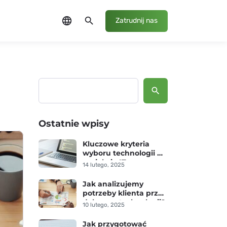
language
search
Zatrudnij nas
Szukaj
Ostatnie wpisy
Kluczowe kryteria
wyboru technologii w
projekcie IT
14 lutego, 2025
Jak analizujemy
potrzeby klienta przed
doborem technologii?
10 lutego, 2025
Jak przygotować