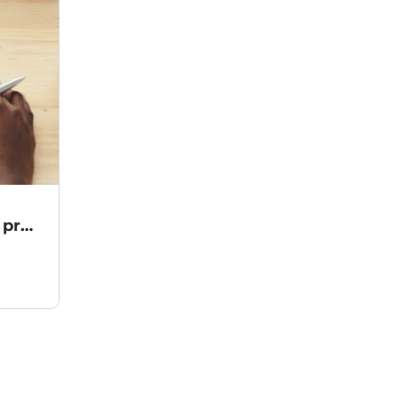
Jak analizujemy potrzeby klienta przed doborem technologii?