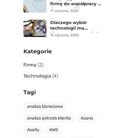
firmę do współpracy z
dostawcą IT?
17 stycznia, 2025
Dlaczego wybór
technologii ma
kluczowe znaczenie?
15 stycznia, 2025
Kategorie
Firma
(2)
Technologia
(4)
Tagi
analiza biznesowa
analiza potrzeb klienta
Asana
Aseity
AWS