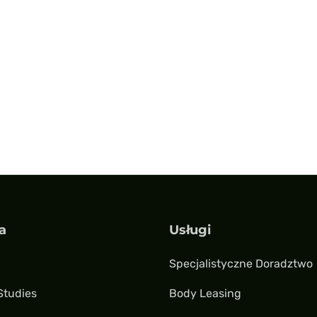
a
Usługi
Specjalistyczne Doradztwo
Studies
Body Leasing