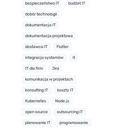
bezpieczeństwo IT
budżet IT
dobór technologii
dokumentacja IT
dokumentacja projektowa
dostawca IT
Flutter
integracja systemów
It
IT dla firm
Jira
komunikacja w projektach
konsulting IT
koszty IT
Kubernetes
Node.js
open source
outsourcing IT
planowanie IT
programowanie