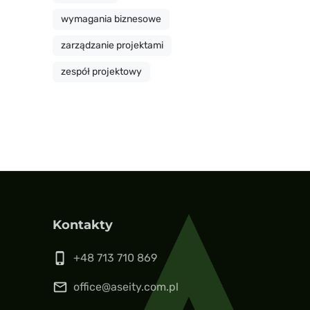
wymagania biznesowe
zarządzanie projektami
zespół projektowy
Kontakty
phone_iphone
+48 713 710 869
mail_outline
office@aseity.com.pl