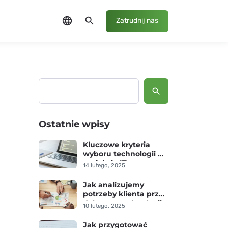
language
search
Zatrudnij nas
Szukaj
Ostatnie wpisy
Kluczowe kryteria
wyboru technologii w
projekcie IT
14 lutego, 2025
Jak analizujemy
potrzeby klienta przed
doborem technologii?
10 lutego, 2025
Jak przygotować